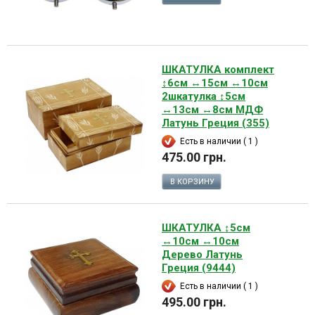
ШКАТУЛКА комплект
↕6см ↔15см ↔10см
2шкатулка ↕5см
↔13см ↔8см МДФ
Латунь Греция (355)
Есть в наличии ( 1 )
475.00 грн.
В КОРЗИНУ
ШКАТУЛКА ↕5см
↔10см ↔10см
Дерево Латунь
Греция (9444)
Есть в наличии ( 1 )
495.00 грн.