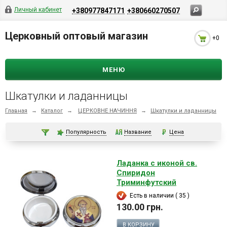
Личный кабинет
+380977847171
+380660270507
Церковный оптовый магазин
+0
МЕНЮ
Шкатулки и ладанницы
Главная
→
Каталог
→
ЦЕРКОВНЕ НАЧИННЯ
→
Шкатулки и ладанницы
Популярность
Название
Цена
Ладанка с иконой св.
Спиридон
Триминфутский
Есть в наличии ( 35 )
130.00 грн.
В КОРЗИНУ