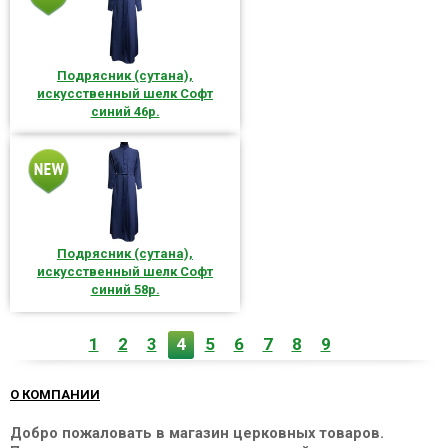
Подрясник (сутана),
искусственный шелк Софт
синий 46р.
Подрясник (сутана),
искусственный шелк Софт
синий 58р.
1
2
3
4
5
6
7
8
9
О КОМПАНИИ
Добро пожаловать в магазин церковных товаров.