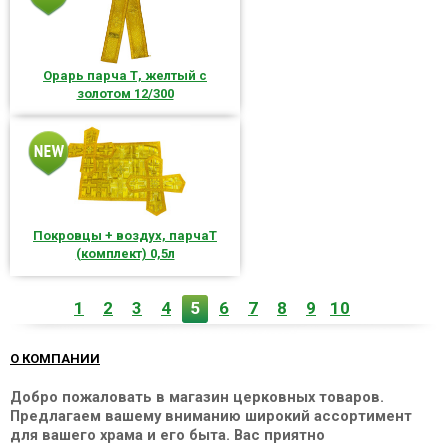
Орарь парча Т, желтый с
золотом 12/300
Покровцы + воздух, парчаТ
(комплект) 0,5л
1
2
3
4
5
6
7
8
9
10
О КОМПАНИИ
Добро пожаловать в магазин церковных товаров.
Предлагаем вашему вниманию широкий ассортимент
для вашего храма и его быта. Вас приятно